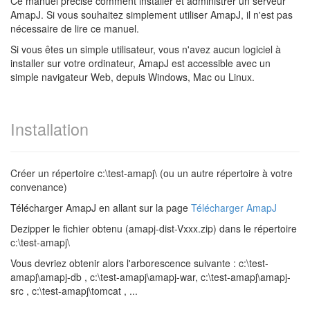
Ce manuel précise comment installer et administrer un serveur
AmapJ. Si vous souhaitez simplement utiliser AmapJ, il n'est pas
nécessaire de lire ce manuel.
Si vous êtes un simple utilisateur, vous n'avez aucun logiciel à
installer sur votre ordinateur, AmapJ est accessible avec un
simple navigateur Web, depuis Windows, Mac ou Linux.
Installation
Créer un répertoire c:\test-amapj\ (ou un autre répertoire à votre
convenance)
Télécharger AmapJ en allant sur la page
Télécharger AmapJ
Dezipper le fichier obtenu (amapj-dist-Vxxx.zip) dans le répertoire
c:\test-amapj\
Vous devriez obtenir alors l'arborescence suivante : c:\test-
amapj\amapj-db , c:\test-amapj\amapj-war, c:\test-amapj\amapj-
src , c:\test-amapj\tomcat , ...